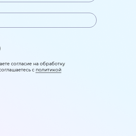
Продукты
ДМС
ИИ
СППВР
Аналитика