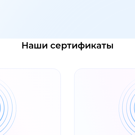
Наши сертификаты
 заключений
обеспечении
Реестровая запись о вне
мм (РРПО)
Смотреть