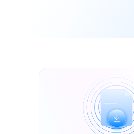
Протокол об утверждении экспертных
и включении сведений о программном 
в единый реестр российских програ
Смотреть