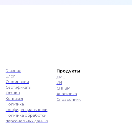
Справочник
льности
работки
х данных
 деятельности и технологический стек
533 ОГРН 1207700185934 ООО «Ариадна»