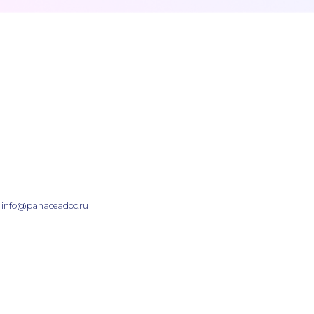
Контакты
Политика
конфиденциа
Политика об
персональны
Направления
ИНН 7708379