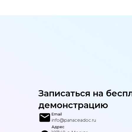
Записаться на бесплат
демонстрацию
Email
info@panaceadoc.ru
Адрес
107140, г. Москва,
пл. Комсомольская, д. 6, пом. 1,
ком. 105а, офис 4