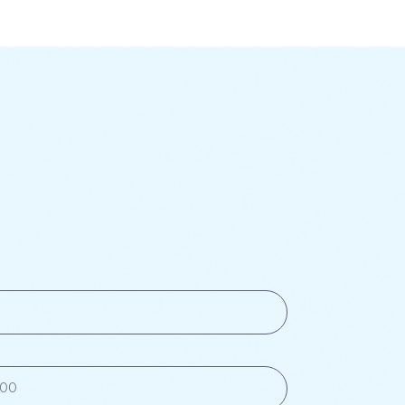
 на обработку
 с
политикой